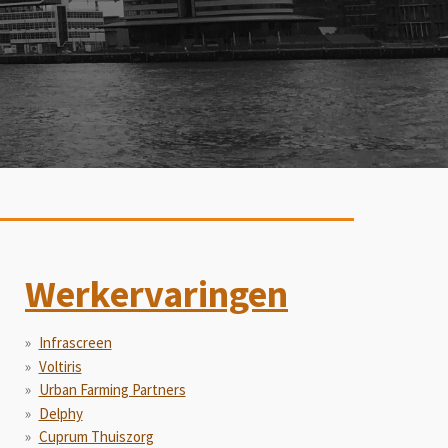
Werkervaringen
Infrascreen
Voltiris
Urban Farming Partners
Delphy
Cuprum Thuiszorg