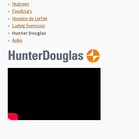
Hugreen
Foodstars
Hospice de Liefde
Ludvig Svensson
Hunter Douglas
Aviko