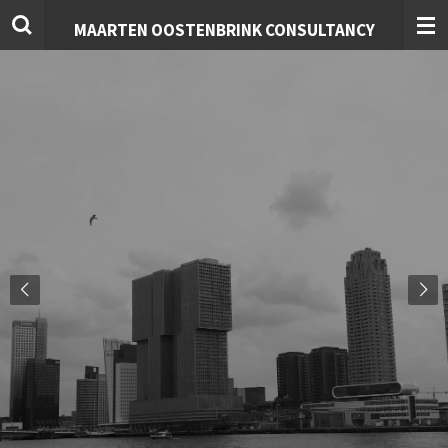
Ga
MAARTEN OOSTENBRINK CONSULTANCY
direct
naar
de
hoofdinhoud