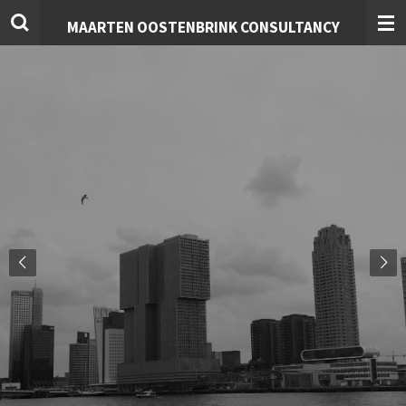
Ga
MAARTEN OOSTENBRINK CONSULTANCY
direct
naar
de
hoofdinhoud