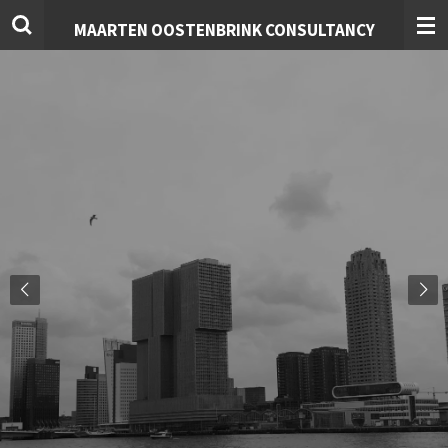
Ga
MAARTEN OOSTENBRINK CONSULTANCY
direct
naar
de
hoofdinhoud