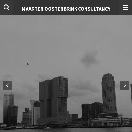
Ga
MAARTEN OOSTENBRINK CONSULTANCY
direct
naar
de
hoofdinhoud